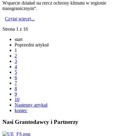
Wsparcie działań na rzecz ochrony klimatu w regionie
transgranicznym“.
Czytaj więcej...
Strona 1 z 16
start
Poprzedni artykuł
1
2
3
4
5
6
7
8
9
10
Następny artykuł
koniec
Nasi Grantodawcy i Partnerzy