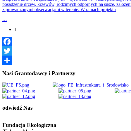
posadzenie drzew, krzewów, rodzimych odpornych na susze, założenie
z prowadzonymi obserwacjami w terenie. W ramach projektu
…
1
Facebook
Twitter
Share
Nasi Grantodawcy i Partnerzy
odwiedź
Nas
Fundacja Ekologiczna