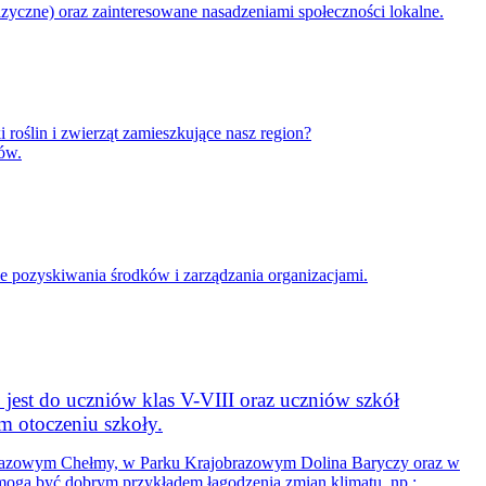
zyczne) oraz zainteresowane nasadzeniami społeczności lokalne.
roślin i zwierząt zamieszkujące nasz region?
ów.
ie pozyskiwania środków i zarządzania organizacjami.
 jest do uczniów klas V-VIII oraz uczniów szkół
ym otoczeniu szkoły.
brazowym Chełmy, w Parku Krajobrazowym Dolina Baryczy oraz w
ogą być dobrym przykładem łagodzenia zmian klimatu, np.: