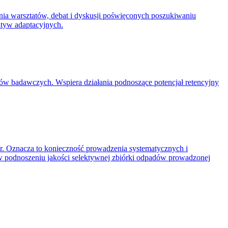
nia warsztatów, debat i dyskusji poświęconych poszukiwaniu
tyw adaptacyjnych.
ektów badawczych. Wspiera działania podnoszące potencjał retencyjny
r. Oznacza to konieczność prowadzenia systematycznych i
w podnoszeniu jakości selektywnej zbiórki odpadów prowadzonej