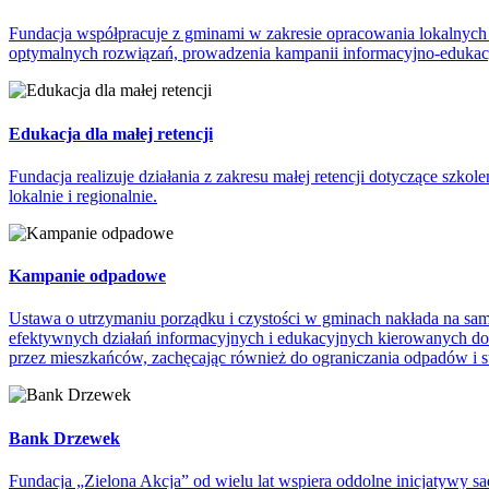
Fundacja współpracuje z gminami w zakresie opracowania lokalnych 
optymalnych rozwiązań, prowadzenia kampanii informacyjno-edukac
Edukacja dla małej retencji
Fundacja realizuje działania z zakresu małej retencji dotyczące szk
lokalnie i regionalnie.
Kampanie odpadowe
Ustawa o utrzymaniu porządku i czystości w gminach nakłada na sa
efektywnych działań informacyjnych i edukacyjnych kierowanych do
przez mieszkańców, zachęcając również do ograniczania odpadów i 
Bank Drzewek
Fundacja „Zielona Akcja” od wielu lat wspiera oddolne inicjatywy sad