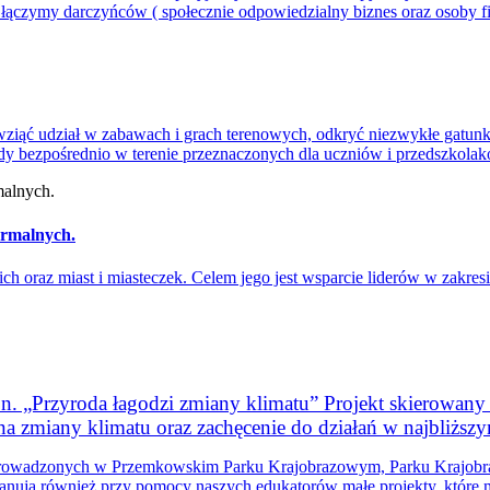
łączymy darczyńców ( społecznie odpowiedzialny biznes oraz osoby fi
ziąć udział w zabawach i grach terenowych, odkryć niezwykłe gatunki 
dy bezpośrednio w terenie przeznaczonych dla uczniów i przedszkolak
ormalnych.
h oraz miast i miasteczek. Celem jego jest wsparcie liderów w zakres
pn. „Przyroda łagodzi zmiany klimatu” Projekt skierowany
 na zmiany klimatu oraz zachęcenie do działań w najbliższ
ch prowadzonych w Przemkowskim Parku Krajobrazowym, Parku Krajo
ują również przy pomocy naszych edukatorów małe projekty, które m