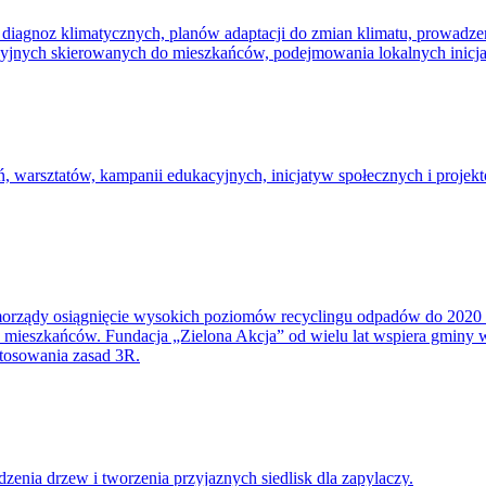
diagnoz klimatycznych, planów adaptacji do zmian klimatu, prowadze
yjnych skierowanych do mieszkańców, podejmowania lokalnych inicja
oleń, warsztatów, kampanii edukacyjnych, inicjatyw społecznych i proj
morządy osiągnięcie wysokich poziomów recyclingu odpadów do 2020 
 mieszkańców. Fundacja „Zielona Akcja” od wielu lat wspiera gminy 
stosowania zasad 3R.
zenia drzew i tworzenia przyjaznych siedlisk dla zapylaczy.