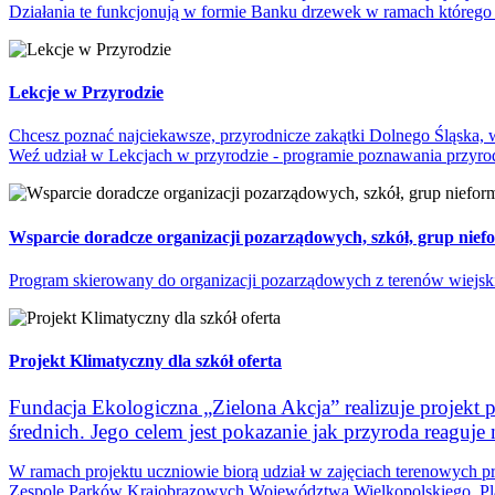
Działania te funkcjonują w formie Banku drzewek w ramach którego 
Lekcje w Przyrodzie
Chcesz poznać najciekawsze, przyrodnicze zakątki Dolnego Śląska, w
Weź udział w Lekcjach w przyrodzie - programie poznawania przyro
Wsparcie doradcze organizacji pozarządowych, szkół, grup nief
Program skierowany do organizacji pozarządowych z terenów wiejskic
Projekt Klimatyczny dla szkół oferta
Fundacja Ekologiczna „Zielona Akcja” realizuje projekt 
średnich. Jego celem jest pokazanie jak przyroda reaguje
W ramach projektu uczniowie biorą udział w zajęciach terenowy
Zespole Parków Krajobrazowych Województwa Wielkopolskiego. Plan